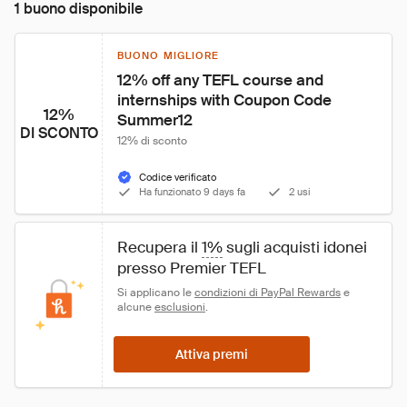
1 buono disponibile
BUONO MIGLIORE
12% off any TEFL course and 
internships with Coupon Code 
12%
Summer12
DI SCONTO
12% di sconto
Codice verificato
Ha funzionato 9 days fa
2 usi
Recupera il 
1%
 sugli acquisti idonei 
presso Premier TEFL
Si applicano le 
condizioni di PayPal Rewards
 e 
alcune 
esclusioni
.
Attiva premi