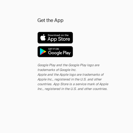
Get the App
Google Play and the Google Play logo are
trademarks of Google Inc.
Apple and the Apple logo are trademarks of
Apple Inc., registered in the U.S. and other
countries. App Store is a service mark of Apple
Inc., registered in the U.S. and other countries.