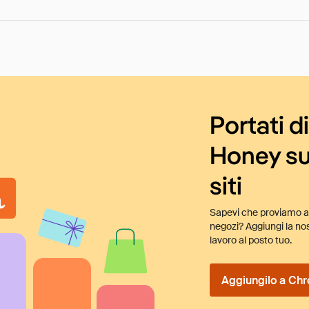
Portati d
Honey su
siti
Sapevi che proviamo au
negozi? Aggiungi la nos
lavoro al posto tuo.
Aggiungilo a Chr