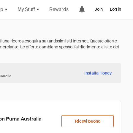
op
My Stuff
Rewards
Join
Log in
Installa Honey
arrello.
on Puma Australia
Ricevi buono