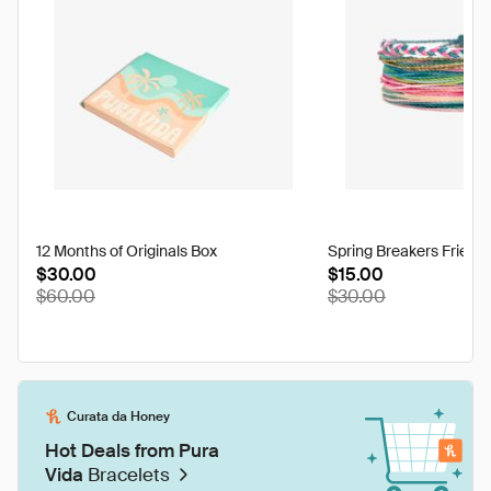
12 Months of Originals Box
Spring Breakers Friend
$30.00
$15.00
$60.00
$30.00
Curata da Honey
Hot Deals from Pura
Vida
Bracelets