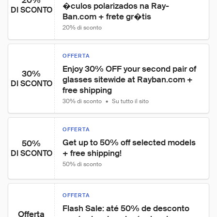
20%
�culos polarizados na Ray-
DI SCONTO
Ban.com + frete gr�tis
20% di sconto
OFFERTA
Enjoy 30% OFF your second pair of 
30%
glasses sitewide at Rayban.com + 
DI SCONTO
free shipping
30% di sconto
•
Su tutto il sito
OFFERTA
Get up to 50% off selected models 
50%
+ free shipping!
DI SCONTO
50% di sconto
OFFERTA
Flash Sale: até 50% de desconto 
Offerta