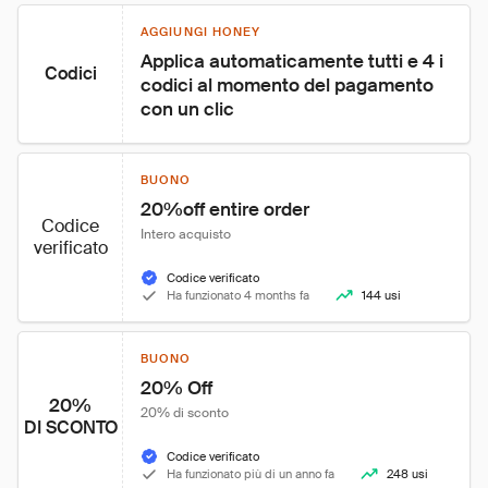
AGGIUNGI HONEY
Applica automaticamente tutti e 4 i 
Codici
codici al momento del pagamento 
con un clic
BUONO
20%off entire order
Codice
Intero acquisto
verificato
Codice verificato
Ha funzionato 4 months fa
144 usi
BUONO
20% Off
20%
20% di sconto
DI SCONTO
Codice verificato
Ha funzionato più di un anno fa
248 usi