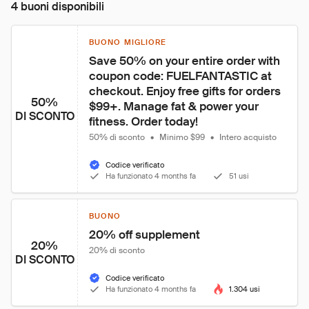
4 buoni disponibili
BUONO MIGLIORE
Save 50% on your entire order with 
coupon code: FUELFANTASTIC at 
checkout. Enjoy free gifts for orders 
50%
$99+. Manage fat & power your 
DI SCONTO
fitness. Order today!
50% di sconto
•
Minimo $99
•
Intero acquisto
Codice verificato
Ha funzionato 4 months fa
51 usi
BUONO
20% off supplement
20%
20% di sconto
DI SCONTO
Codice verificato
Ha funzionato 4 months fa
1.304 usi