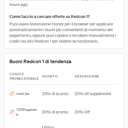
hours ago.
Come faccio a cercare offerte su Redcon 1?
Puoi usare l'estensione Honey per il browser per applicare
automaticamente i buoni più convenienti al momento del
pagamento, oppure puoi copiare e incollare manualmente i
codici sul sito Redcon 1 per vedere se funzionano.
Buoni Redcon 1 di tendenza
CODICE
SCONTO
DESCRIZIONE
PROMOZIONALE
20% di sconto
20% off supplement
med_kix
T20Poppinto
20% di sconto
20% Off
p
Ultimo