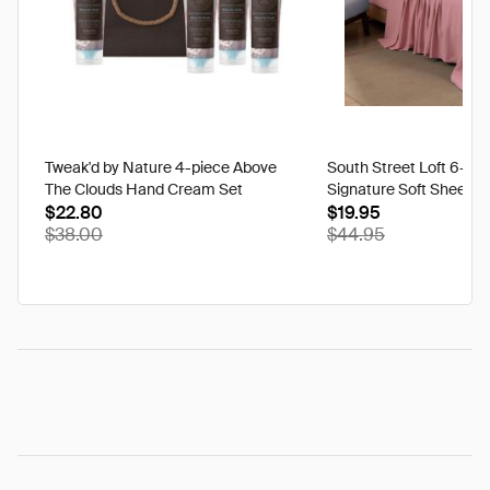
Tweak'd by Nature 4-piece Above
South Street Loft 6-pi
The Clouds Hand Cream Set
Signature Soft Sheet Se
$22.80
Ikat - Twin
$19.95
$38.00
$44.95