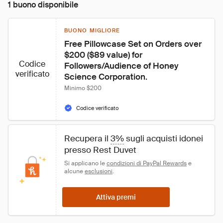
1 buono disponibile
BUONO MIGLIORE
Free Pillowcase Set on Orders over 
$200 ($89 value) for 
Codice
Followers/Audience of Honey 
verificato
Science Corporation.
Minimo $200
Codice verificato
Recupera il 
3%
 sugli acquisti idonei 
presso Rest Duvet
Si applicano le 
condizioni di PayPal Rewards
 e 
alcune 
esclusioni
.
Attiva premi