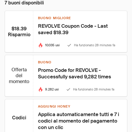
7 buoni disponibili
BUONO MIGLIORE
REVOLVE Coupon Code - Last 
$18.39
saved $18.39
Risparmio
10.035 usi
Ha funzionato 28 minutes fa
BUONO
Offerta
Promo Code for REVOLVE - 
del
Successfully saved 9,282 times
momento
9.282 usi
Ha funzionato 28 minutes fa
AGGIUNGI HONEY
Applica automaticamente tutti e 7 i 
Codici
codici al momento del pagamento 
con un clic