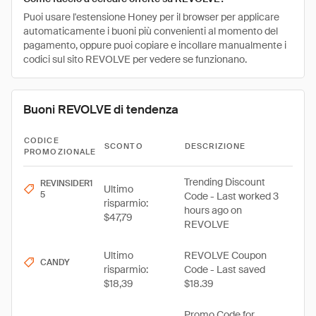
Puoi usare l'estensione Honey per il browser per applicare
automaticamente i buoni più convenienti al momento del
pagamento, oppure puoi copiare e incollare manualmente i
codici sul sito REVOLVE per vedere se funzionano.
Buoni REVOLVE di tendenza
CODICE
SCONTO
DESCRIZIONE
PROMOZIONALE
Trending Discount
REVINSIDER1
Ultimo
5
Code - Last worked 3
risparmio:
hours ago on
$47,79
REVOLVE
Ultimo
REVOLVE Coupon
CANDY
risparmio:
Code - Last saved
$18,39
$18.39
Promo Code for