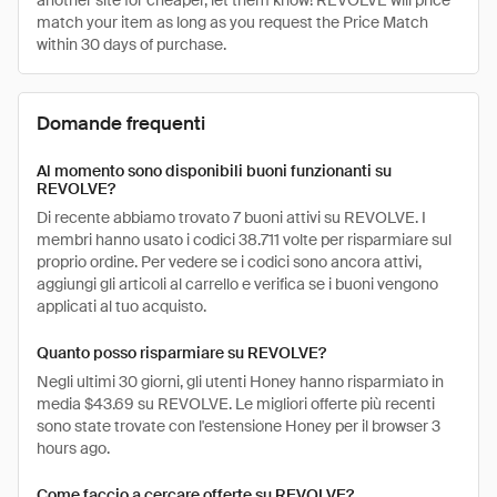
another site for cheaper, let them know! REVOLVE will price
match your item as long as you request the Price Match
within 30 days of purchase.
Domande frequenti
Al momento sono disponibili buoni funzionanti su
REVOLVE?
Di recente abbiamo trovato 7 buoni attivi su REVOLVE. I
membri hanno usato i codici 38.711 volte per risparmiare sul
proprio ordine. Per vedere se i codici sono ancora attivi,
aggiungi gli articoli al carrello e verifica se i buoni vengono
applicati al tuo acquisto.
Quanto posso risparmiare su REVOLVE?
Negli ultimi 30 giorni, gli utenti Honey hanno risparmiato in
media $43.69 su REVOLVE. Le migliori offerte più recenti
sono state trovate con l'estensione Honey per il browser 3
hours ago.
Come faccio a cercare offerte su REVOLVE?