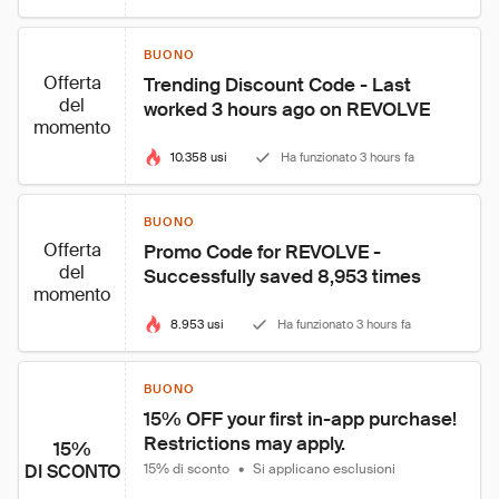
BUONO
Offerta
Trending Discount Code - Last 
del
worked 3 hours ago on REVOLVE
momento
10.358 usi
Ha funzionato 3 hours fa
BUONO
Offerta
Promo Code for REVOLVE - 
del
Successfully saved 8,953 times
momento
8.953 usi
Ha funzionato 3 hours fa
BUONO
15% OFF your first in-app purchase! 
Restrictions may apply.
15%
DI SCONTO
15% di sconto
•
Si applicano esclusioni