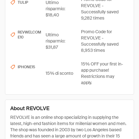
Ultimo
TULIP
REVOLVE -
risparmio:
Successfully saved
$18,40
9,282 times
Promo Code for
REVWELCOM
Ultimo
E10
REVOLVE -
risparmio:
Successfully saved
$31,87
8,953 times
15% OFF your first in-
IPHONE15
app purchase!
15% di sconto
Restrictions may
apply.
About REVOLVE
REVOLVE is an online shop specializing in supplying the
latest, high-end fashion items for millenial women and men.
The shop was founded in 2003 by two Los Angeles based
friends and has seen a large amount of growth in their 15