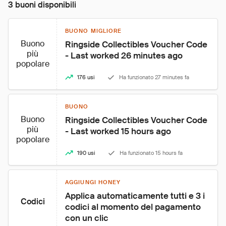
3 buoni disponibili
BUONO MIGLIORE
Buono
Ringside Collectibles Voucher Code 
più
- Last worked 26 minutes ago
popolare
176 usi
Ha funzionato 27 minutes fa
BUONO
Buono
Ringside Collectibles Voucher Code 
più
- Last worked 15 hours ago
popolare
190 usi
Ha funzionato 15 hours fa
AGGIUNGI HONEY
Applica automaticamente tutti e 3 i 
Codici
codici al momento del pagamento 
con un clic