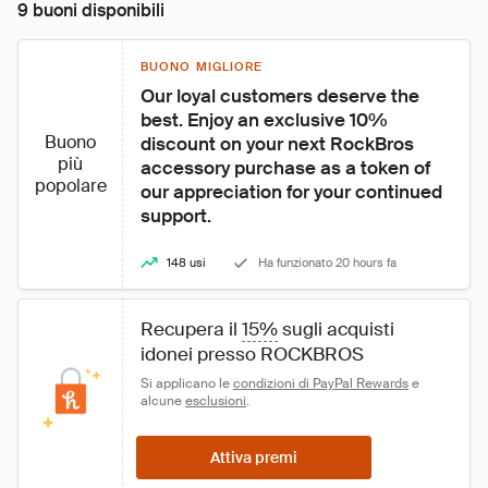
9 buoni disponibili
BUONO MIGLIORE
Our loyal customers deserve the 
best. Enjoy an exclusive 10% 
Buono
discount on your next RockBros 
più
accessory purchase as a token of 
popolare
our appreciation for your continued 
support.
148 usi
Ha funzionato 20 hours fa
Recupera il 
15%
 sugli acquisti 
idonei presso ROCKBROS
Si applicano le 
condizioni di PayPal Rewards
 e 
alcune 
esclusioni
.
Attiva premi