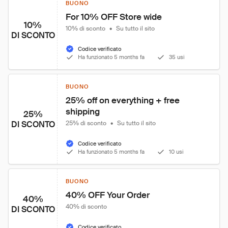
BUONO
For 10% OFF Store wide
10%
10% di sconto
•
Su tutto il sito
DI SCONTO
Codice verificato
Ha funzionato 5 months fa
35 usi
BUONO
25% off on everything + free 
shipping
25%
DI SCONTO
25% di sconto
•
Su tutto il sito
Codice verificato
Ha funzionato 5 months fa
10 usi
BUONO
40% OFF Your Order
40%
40% di sconto
DI SCONTO
Codice verificato