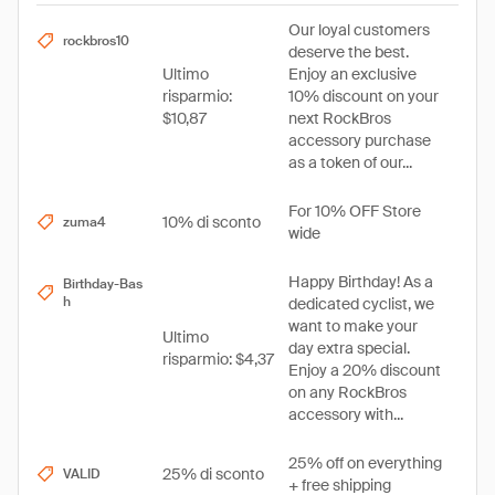
Our loyal customers
rockbros10
deserve the best.
Ultimo
Enjoy an exclusive
risparmio:
10% discount on your
$10,87
next RockBros
accessory purchase
as a token of our...
For 10% OFF Store
10% di sconto
zuma4
wide
Happy Birthday! As a
Birthday-Bas
h
dedicated cyclist, we
want to make your
Ultimo
day extra special.
risparmio: $4,37
Enjoy a 20% discount
on any RockBros
accessory with...
25% off on everything
25% di sconto
VALID
+ free shipping