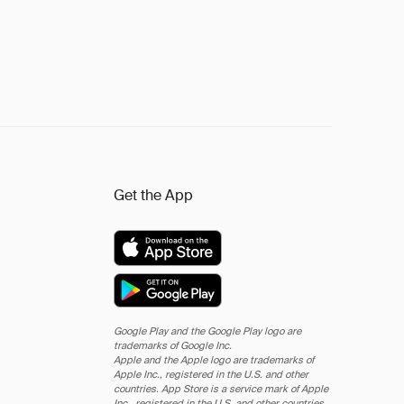
Get the App
Google Play and the Google Play logo are
trademarks of Google Inc.
Apple and the Apple logo are trademarks of
Apple Inc., registered in the U.S. and other
countries. App Store is a service mark of Apple
Inc., registered in the U.S. and other countries.