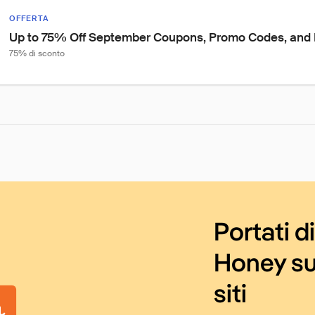
OFFERTA
Up to 75% Off September Coupons, Promo Codes, and D
75% di sconto
Portati d
Honey su
siti