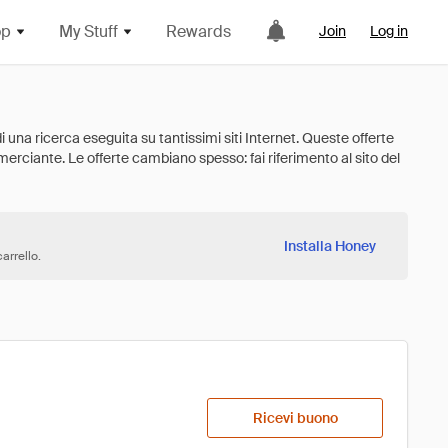
op
My Stuff
Rewards
Join
Log in
Installa Honey
arrello.
Ricevi buono