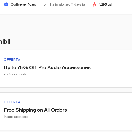
Codice verificato
Ha funzionato 11 days fa
1.295 usi
ibili
OFFERTA
Up to 75% Off  Pro Audio Accessories
75% di sconto
OFFERTA
Free Shipping on All Orders
Intero acquisto