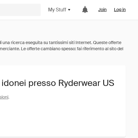
My Stuff
Join
Log in
i idonei presso Ryderwear US
sioni
.