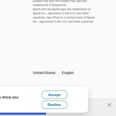
Google Play and the Google Play logo are
trademarks of Google Inc.
Apple and the Apple logo are trademarks of
Apple Inc., registered in the U.S. and other
countries. App Store is a service mark of Apple
Inc., registered in the U.S. and other countries.
United States
English
Accept
to show you
Decline
Yes, change to English