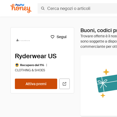
Buoni, codici 
Segui
Ryderwear US
|
Recupero del 1%
CLOTHING & SHOES
Attiva premi