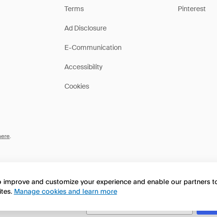
Terms
Pinterest
Ad Disclosure
E-Communication
Accessibility
Cookies
here
.
to improve and customize your experience and enable our partners 
ites.
Manage cookies and learn more
this page in English?
No, continua a esplorare