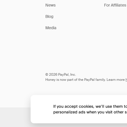
News
For Affiliates
Blog
Media
© 2026 PayPal, Inc.
Honey is now part of the PayPal family. Learn more
If you accept cookies, we’ll use them 
personalized ads when you visit other s
Would you like to view 