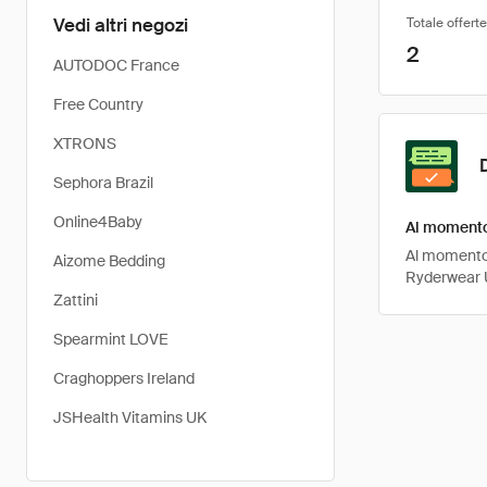
Vedi altri negozi
Totale offerte
2
AUTODOC France
Free Country
XTRONS
Sephora Brazil
Online4Baby
Al momento 
Al momento, 
Aizome Bedding
Ryderwear U
Zattini
Spearmint LOVE
Craghoppers Ireland
JSHealth Vitamins UK