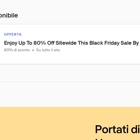
onibile
OFFERTA
Enjoy Up To 80% Off Sitewide This Black Friday Sale B
80% di sconto
•
Su tutto il sito
Portati d