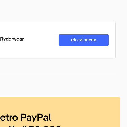
y Ryderwear
Ricevi offerta
ietro PayPal