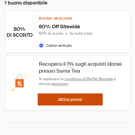
1 buono disponibile
BUONO MIGLIORE
60% Off Sitewide
60%
60% di sconto
•
Su tutto il sito
DI SCONTO
Codice verificato
Recupera il 
1%
 sugli acquisti idonei 
presso Sama Tea
Si applicano le 
condizioni di PayPal Rewards
 e 
alcune 
esclusioni
.
Attiva premi