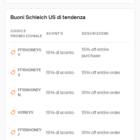
Buoni Schleich US di tendenza
CODICE
SCONTO
DESCRIZIONE
PROMOZIONALE
15% off entire
FF15HONEYS
15% di sconto
Y
purchase
FF15HONEYE
15% di sconto
15% off entire order
3
FF159HONEY
15% di sconto
15% off entire order
N
15% di sconto
15% off entire order
HONEYV
FF15NHONEY
15% di sconto
15% off entire order
7