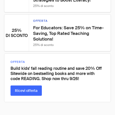
Strategies to Boost Literacy!
25% di sconto
OFFERTA
For Educators: Save 25% on Time-
25%
Saving, Top Rated Teaching 
DI SCONTO
Solutions!
25% di sconto
OFFERTA
Build kids' fall reading routine and save 20% Off
Sitewide on bestselling books and more with
code READING. Shop now thru 9/26!
Ricevi offerta