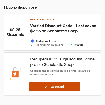
1 buono disponibile
BUONO MIGLIORE
Verified Discount Code - Last saved 
$2.25
$2.25 on Scholastic Shop
Risparmio
Codice verificato
Ha funzionato 2 days fa
342 usi
Recupera il 
3%
 sugli acquisti idonei 
presso Scholastic Shop
Si applicano le 
condizioni di PayPal Rewards
 e 
alcune 
esclusioni
.
Attiva premi