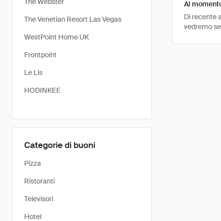
The Webster
Al momento 
Di recente a
The Venetian Resort Las Vegas
vedremo se i
WestPoint Home UK
Frontpoint
Le Lis
HODINKEE
Categorie di buoni
Pizza
Ristoranti
Televisori
Hotel