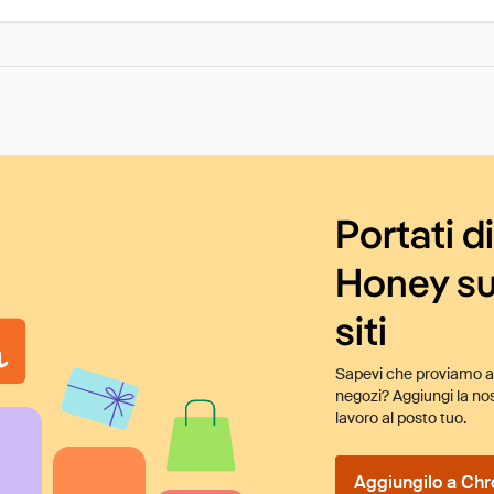
Portati d
Honey su
siti
Sapevi che proviamo au
negozi? Aggiungi la nos
lavoro al posto tuo.
Aggiungilo a Chr