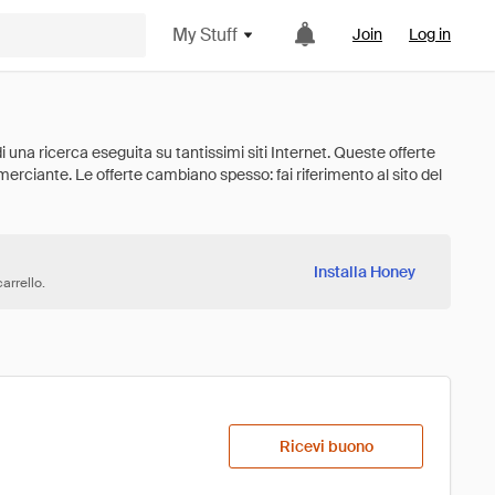
My Stuff
Join
Log in
Installa Honey
arrello.
Ricevi buono