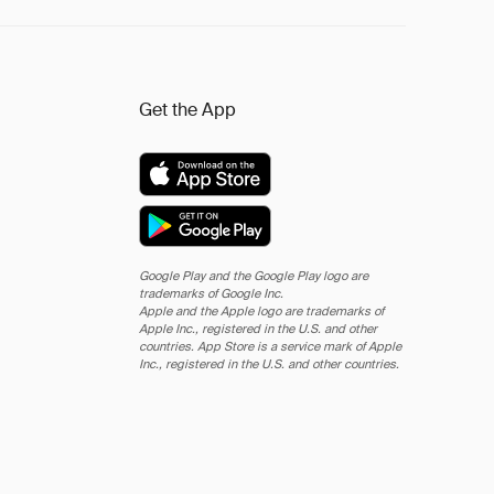
Get the App
Google Play and the Google Play logo are
trademarks of Google Inc.
Apple and the Apple logo are trademarks of
Apple Inc., registered in the U.S. and other
countries. App Store is a service mark of Apple
Inc., registered in the U.S. and other countries.