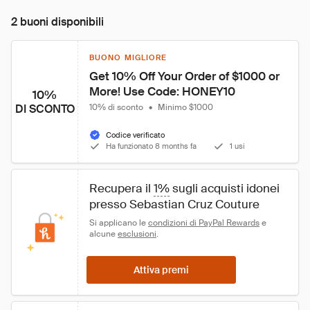
2 buoni disponibili
BUONO MIGLIORE
Get 10% Off Your Order of $1000 or 
More! Use Code: HONEY10
10%
DI SCONTO
10% di sconto
•
Minimo $1000
Codice verificato
Ha funzionato 8 months fa
1 usi
Recupera il 
1%
 sugli acquisti idonei 
presso Sebastian Cruz Couture
Si applicano le 
condizioni di PayPal Rewards
 e 
alcune 
esclusioni
.
Attiva premi