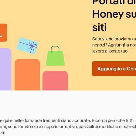
Portati d
Honey su
siti
Sapevi che proviamo au
negozi? Aggiungi la nos
lavoro al posto tuo.
Aggiungilo a Chr
ate qui e nelle domande frequenti siano accurate. Ricorda però che tutti i
 premi, sono forniti solo a scopo informativo, passibili di modifiche e potr
ti.