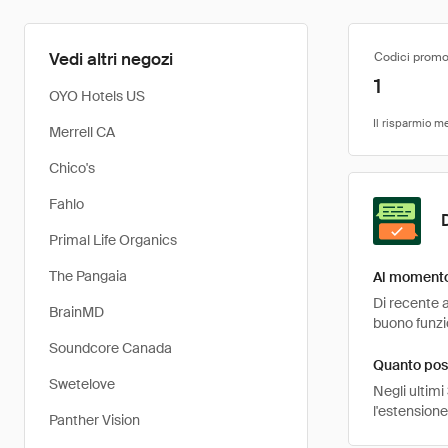
Vedi altri negozi
Codici promo
1
OYO Hotels US
Merrell CA
Chico's
Fahlo
Primal Life Organics
The Pangaia
Al momento 
Di recente a
BrainMD
buono funzio
Soundcore Canada
Quanto pos
Swetelove
Negli ultimi
l'estensione
Panther Vision