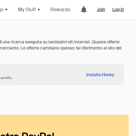
op
My Stuff
Rewards
Join
Log in
Installa Honey
arrello.