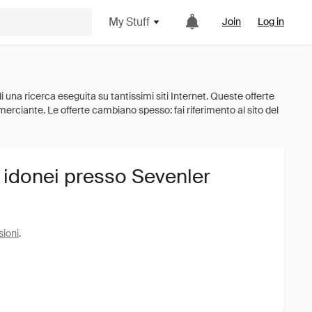
My Stuff
Join
Log in
i idonei presso Sevenler
sioni
.