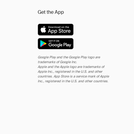
Get the App
Google Play and the Google Play logo are
trademarks of Google Inc.
Apple and the Apple logo are trademarks of
Apple Inc., registered in the U.S. and other
countries. App Store is a service mark of Apple
Inc., registered in the U.S. and other countries.