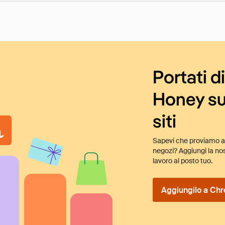
Portati d
Honey su
siti
Sapevi che proviamo au
negozi? Aggiungi la nos
lavoro al posto tuo.
Aggiungilo a Chr