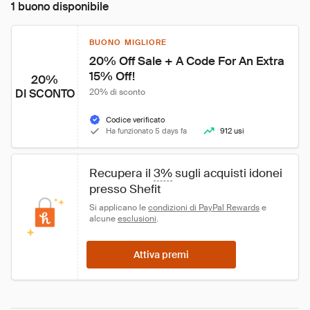
1 buono disponibile
BUONO MIGLIORE
20% Off Sale + A Code For An Extra 
15% Off!
20%
DI SCONTO
20% di sconto
Codice verificato
Ha funzionato 5 days fa
912 usi
Recupera il 
3%
 sugli acquisti idonei 
presso Shefit
Si applicano le 
condizioni di PayPal Rewards
 e 
alcune 
esclusioni
.
Attiva premi