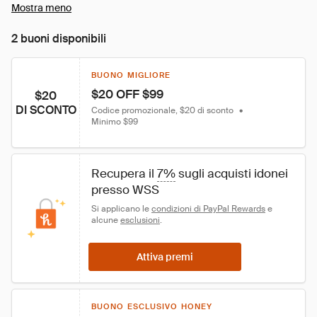
Mostra meno
2 buoni disponibili
BUONO MIGLIORE
$20 OFF $99
$20
DI SCONTO
Codice promozionale, $20 di sconto
•
Minimo $99
Recupera il 
7%
 sugli acquisti idonei 
presso WSS
Si applicano le 
condizioni di PayPal Rewards
 e 
alcune 
esclusioni
.
Attiva premi
BUONO ESCLUSIVO HONEY