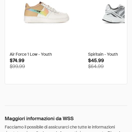
Air Force 1 Low - Youth
Spiritain - Youth
$74.99
$45.99
discounted
disco
$99.99
$64.99
from
from
its
its
original
origina
price
price
of
of
Maggiori informazioni da WSS
Facciamo il possibile di assicurarci che tutte le informazioni