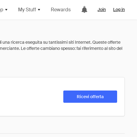
op
My Stuff
Rewards
Join
Log in
Ricevi offerta