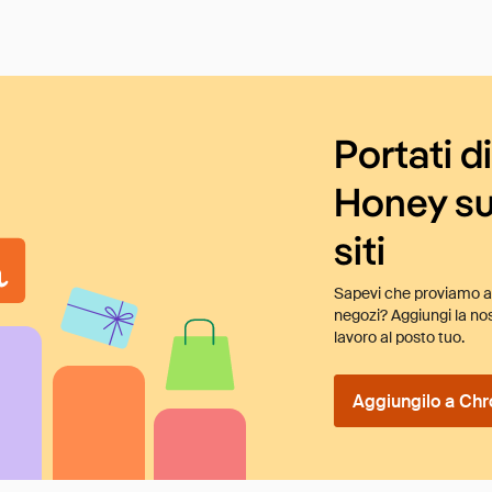
Portati d
Honey su
siti
Sapevi che proviamo au
negozi? Aggiungi la nos
lavoro al posto tuo.
Aggiungilo a Chr