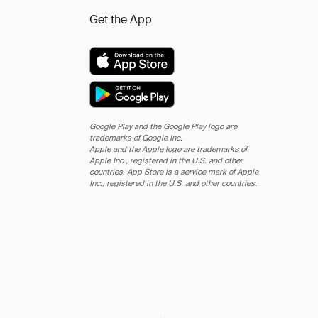
Get the App
Google Play and the Google Play logo are
trademarks of Google Inc.
Apple and the Apple logo are trademarks of
Apple Inc., registered in the U.S. and other
countries. App Store is a service mark of Apple
Inc., registered in the U.S. and other countries.