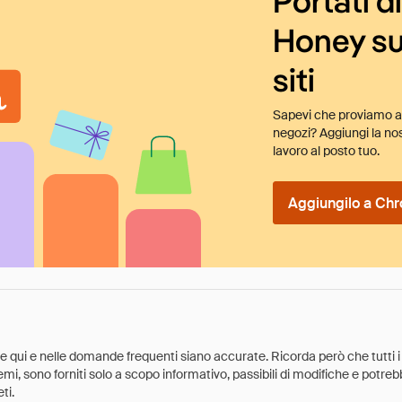
Portati d
Honey su
siti
Sapevi che proviamo au
negozi? Aggiungi la nos
lavoro al posto tuo.
Aggiungilo a Chr
ate qui e nelle domande frequenti siano accurate. Ricorda però che tutti i
 premi, sono forniti solo a scopo informativo, passibili di modifiche e potr
ti.