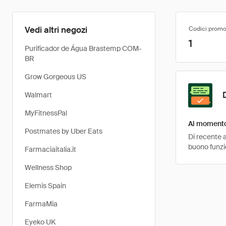
Vedi altri negozi
Codici promo
1
Purificador de Água Brastemp COM-
BR
Grow Gorgeous US
Walmart
MyFitnessPal
Al momento 
Postmates by Uber Eats
Di recente a
buono funzio
Farmaciaitalia.it
Wellness Shop
Elemis Spain
FarmaMia
Eyeko UK