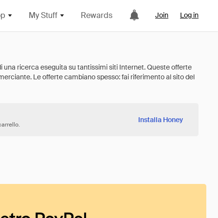
op
My Stuff
Rewards
Join
Log in
Installa Honey
arrello.