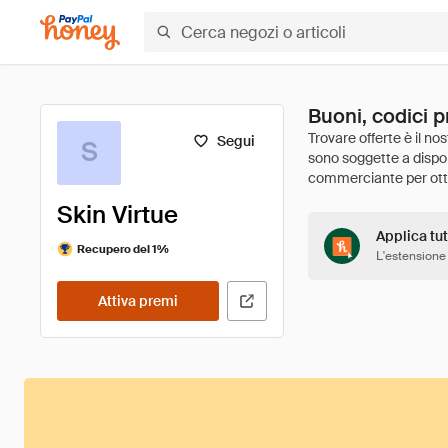
Buoni, codici p
Segui
S
Skin Virtue
Applica tut
Recupero del 1%
L'estensione
Attiva premi