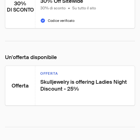
30% Off Sitewide
30%
30% di sconto
•
Su tutto il sito
DI SCONTO
Codice verificato
Un'offerta disponibile
OFFERTA
Skulljewelry is offering Ladies Night 
Offerta
Discount - 25%