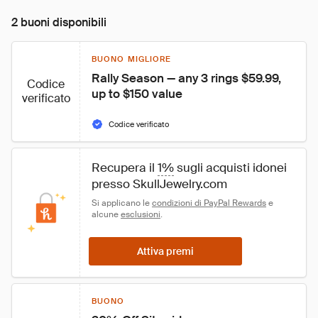
2 buoni disponibili
BUONO MIGLIORE
Rally Season — any 3 rings $59.99, 
Codice
up to $150 value
verificato
Codice verificato
Recupera il 
1%
 sugli acquisti idonei 
presso SkullJewelry.com
Si applicano le 
condizioni di PayPal Rewards
 e 
alcune 
esclusioni
.
Attiva premi
BUONO