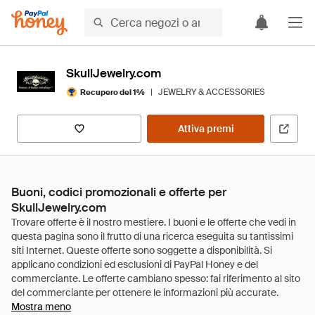
SkullJewelry.com
|
JEWELRY & ACCESSORIES
Recupero del 1%
Attiva premi
Buoni, codici promozionali e offerte per
SkullJewelry.com
Mostra meno