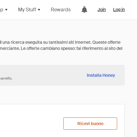
op
My Stuff
Rewards
Join
Log in
Installa Honey
arrello.
Ricevi buono