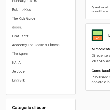
Penhaligon's US
Eskimo Kids
The Kids Guide
doors.
Graf Lantz
Academy For Health & Fitness
Al momento 
Tire Agent
Di recente a
vengono appl
KAIIA
Come faccio
Je Joue
Puoi usare 
Ling Silk
copiare e i
Categorie di buoni