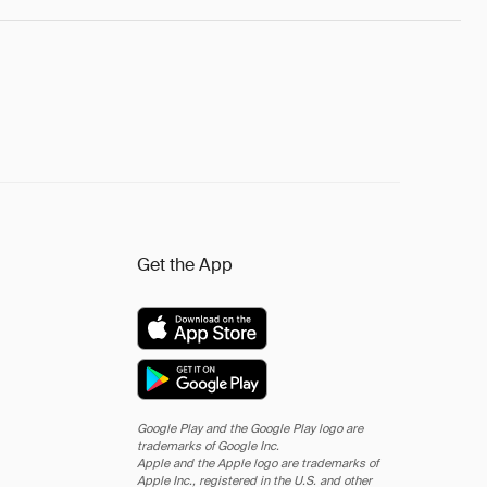
Get the App
Google Play and the Google Play logo are
trademarks of Google Inc.
Apple and the Apple logo are trademarks of
Apple Inc., registered in the U.S. and other