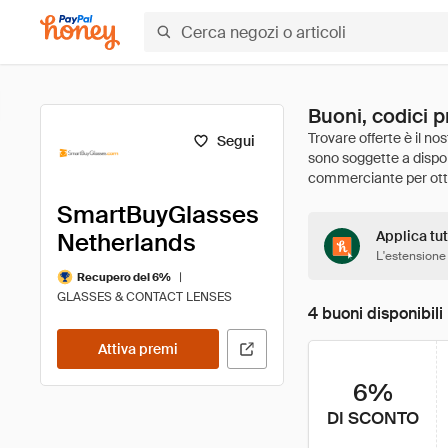
Buoni, codici 
Segui
SmartBuyGlasses
Netherlands
Applica tu
L'estensione
|
Recupero del 6%
GLASSES & CONTACT LENSES
4 buoni disponibili
Attiva premi
6%
DI SCONTO