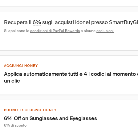
Recupera il 
6%
 sugli acquisti idonei presso SmartBuy
Si applicano le 
condizioni di PayPal Rewards
 e alcune 
esclusioni
.
AGGIUNGI HONEY
Applica automaticamente tutti e 4 i codici al momento
un clic
BUONO ESCLUSIVO HONEY
6% Off on Sunglasses and Eyeglasses
6% di sconto