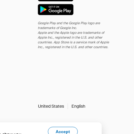
Google Play and the Google Play logo are
trademarks of Google Inc.
Apple and the Apple logo are trademarks of
Apple Inc., registered in the U.S. and other
countries. App Store is a service mark of Apple
Inc., registered in the U.S. and other countries.
United States
English
Accept