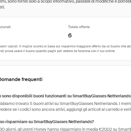
 premi, sono forniti solo a scopo informativo, passibili di modifiche e potr
ti.
zionali
Totale offerte
6
Domande frequenti
 sono disponibili buoni funzionanti su SmartBuyGlasses Netherlands
abbiamo trovato 5 buoni attivi su SmartBuyGlasses Netherlands. I membri
vedere se i codici sono ancora attivi, aggiungi gli articoli al carrello e ve
so risparmiare su SmartBuyGlasses Netherlands?
i 30 giorni, gli utenti Honey hanno risparmiato in media €20.02 su Sma