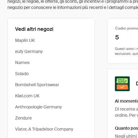
negozi, le regole, le offerte, gli sconti, gli incentivi e i programmi a
negozio per conoscere le informazioni più recenti e i dettagli comple
Vedi altri negozi
Codici promo
5
Maplin UK
eufy Germany
Names
Solado
Bombshell Sportswear
Kiwi.com UK
Al momento
Anthropologie Germany
Di recente 
ordine. Per 
Zendure
Quanto pos
Viator, A Tripadvisor Company
Negli ultim