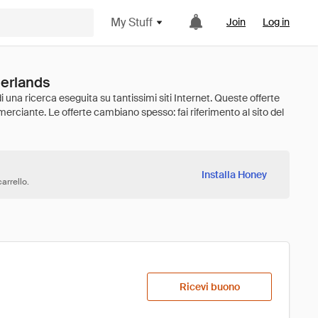
My Stuff
Join
Log in
herlands
Installa Honey
arrello.
Ricevi buono