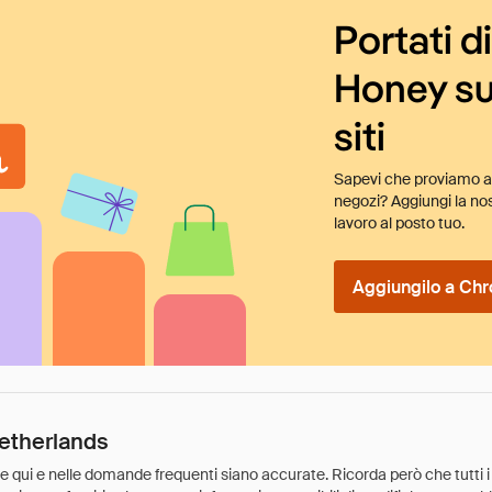
Portati d
Honey su
siti
Sapevi che proviamo au
negozi? Aggiungi la nos
lavoro al posto tuo.
Aggiungilo a Chr
etherlands
ate qui e nelle domande frequenti siano accurate. Ricorda però che tutti i