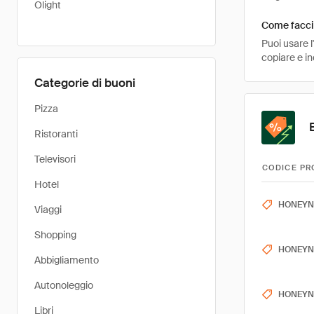
Olight
Come facci
Puoi usare 
copiare e i
Categorie di buoni
Pizza
Ristoranti
Televisori
CODICE PR
Hotel
HONEYN
Viaggi
Shopping
HONEYN
Abbigliamento
Autonoleggio
HONEYN
Libri