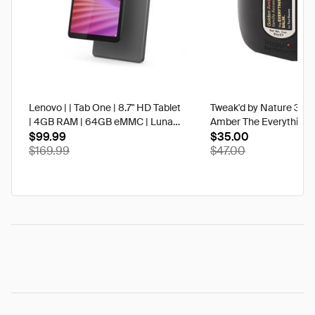
Lenovo | | Tab One | 8.7" HD Tablet
Tweak'd by Nature 3 oz
| 4GB RAM | 64GB eMMC | Luna
Amber The Everything 
Grey | Best Buy
$99.99
$35.00
$169.99
$47.00