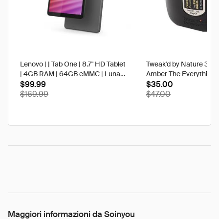
Lenovo | | Tab One | 8.7" HD Tablet
Tweak'd by Nature 3 oz
| 4GB RAM | 64GB eMMC | Luna
Amber The Everything 
Grey | Best Buy
$99.99
$35.00
$169.99
$47.00
Maggiori informazioni da Soinyou