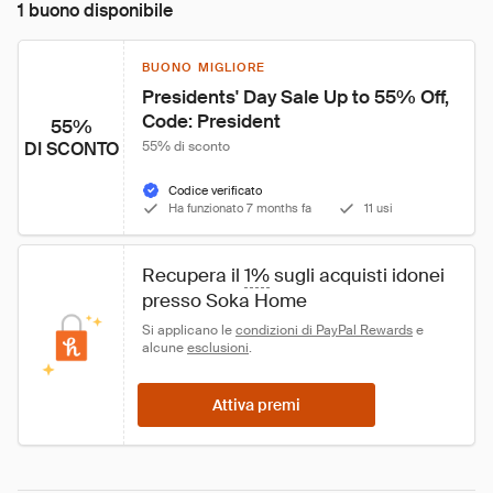
1 buono disponibile
BUONO MIGLIORE
Presidents' Day Sale Up to 55% Off, 
Code: President
55%
DI SCONTO
55% di sconto
Codice verificato
Ha funzionato 7 months fa
11 usi
Recupera il 
1%
 sugli acquisti idonei 
presso Soka Home
Si applicano le 
condizioni di PayPal Rewards
 e 
alcune 
esclusioni
.
Attiva premi