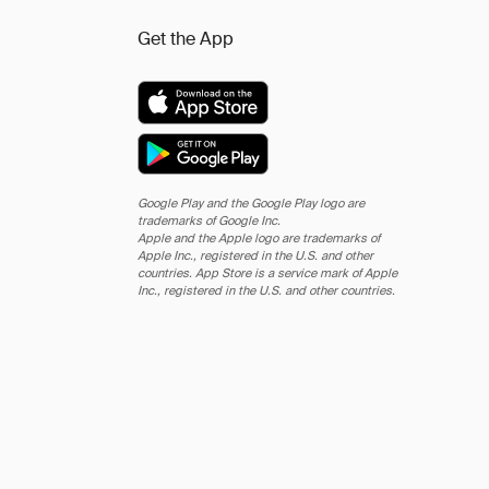
Get the App
Google Play and the Google Play logo are
trademarks of Google Inc.
Apple and the Apple logo are trademarks of
Apple Inc., registered in the U.S. and other
countries. App Store is a service mark of Apple
Inc., registered in the U.S. and other countries.