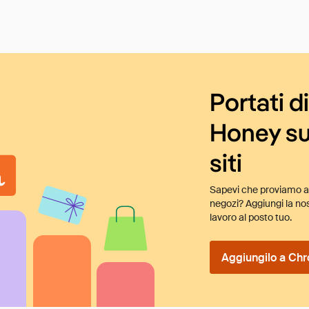
Portati d
Honey su
siti
Sapevi che proviamo au
negozi? Aggiungi la nos
lavoro al posto tuo.
Aggiungilo a Chr