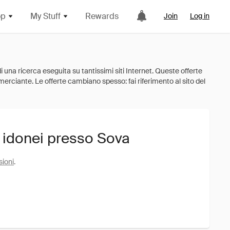
op
My Stuff
Rewards
Join
Log in
i idonei presso Sova
sioni
.