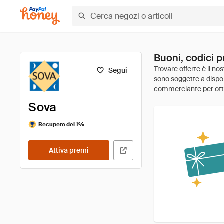
Buoni, codici p
Segui
Sova
Recupero del 1%
Attiva premi