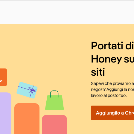
Portati d
Honey su
siti
Sapevi che proviamo au
negozi? Aggiungi la nos
lavoro al posto tuo.
Aggiungilo a Chr