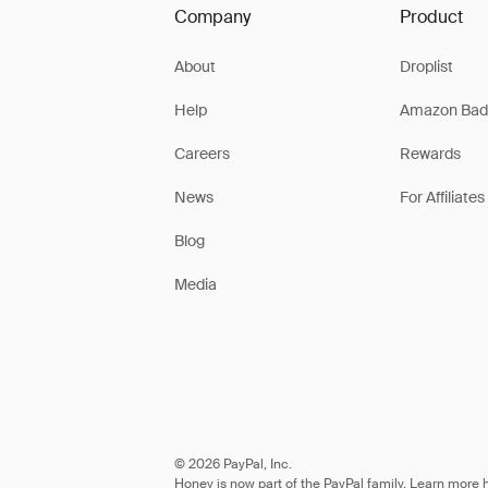
Company
Product
About
Droplist
Help
Amazon Bad
Careers
Rewards
News
For Affiliates
Blog
Media
© 2026 PayPal, Inc.
Honey is now part of the PayPal family. Learn more