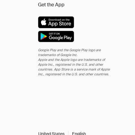
Get the App
Google Play and the Google Play logo are
trademarks of Google Inc.
Apple and the Apple logo are trademarks of
Apple Inc., registered in the U.S. and other
countries. App Store is a service mark of Apple
Inc., registered in the U.S. and other countries.
United States
English