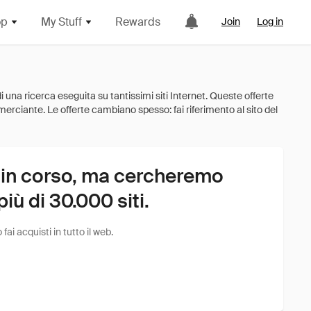
op
My Stuff
Rewards
Join
Log in
 in corso, ma cercheremo
ù di 30.000 siti.
i acquisti in tutto il web.