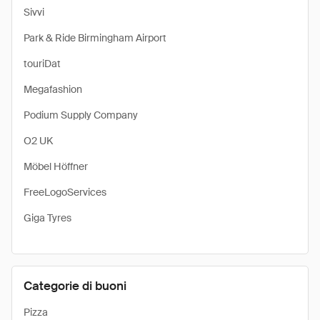
Sivvi
Park & Ride Birmingham Airport
touriDat
Megafashion
Podium Supply Company
O2 UK
Möbel Höffner
FreeLogoServices
Giga Tyres
Categorie di buoni
Pizza