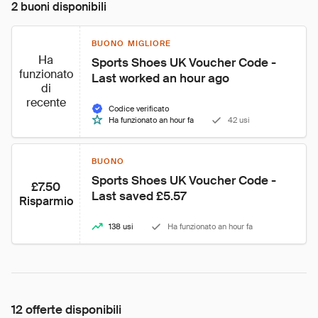
2 buoni disponibili
BUONO MIGLIORE
Ha
Sports Shoes UK Voucher Code - 
funzionato
Last worked an hour ago
di
recente
Codice verificato
Ha funzionato an hour fa
42 usi
BUONO
Sports Shoes UK Voucher Code - 
£7.50
Last saved £5.57
Risparmio
138 usi
Ha funzionato an hour fa
12 offerte disponibili