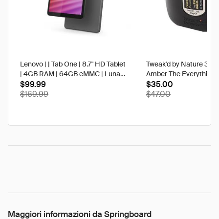
Lenovo | | Tab One | 8.7" HD Tablet
Tweak'd by Nature 3 oz
| 4GB RAM | 64GB eMMC | Luna
Amber The Everything 
Grey | Best Buy
$99.99
$35.00
$169.99
$47.00
Maggiori informazioni da Springboard