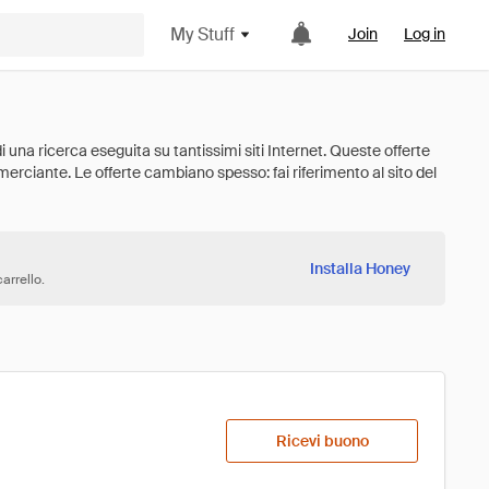
My Stuff
Join
Log in
Installa Honey
arrello.
Ricevi buono