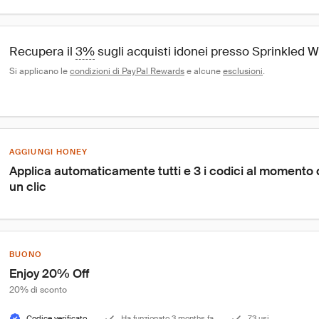
Recupera il 
3%
 sugli acquisti idonei presso Sprinkled W
Si applicano le 
condizioni di PayPal Rewards
 e alcune 
esclusioni
.
AGGIUNGI HONEY
Applica automaticamente tutti e 3 i codici al momento
un clic
BUONO
Enjoy 20% Off
20% di sconto
Codice verificato
Ha funzionato 3 months fa
73 usi