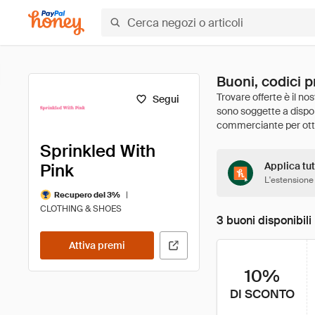
Buoni, codici p
Segui
Sprinkled With
Pink
Applica tut
L'estensione
|
Recupero del 3%
CLOTHING & SHOES
3 buoni disponibili
Attiva premi
10%
DI SCONTO