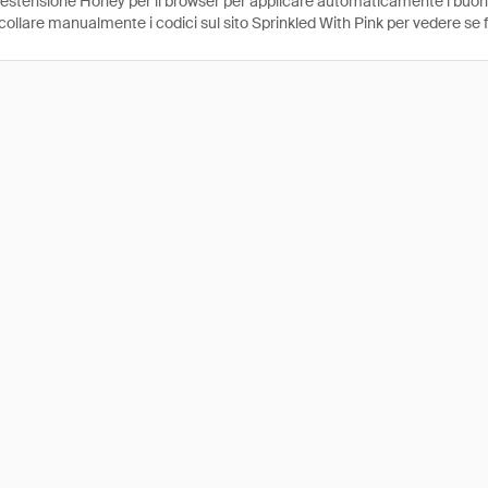
l'estensione Honey per il browser per applicare automaticamente i buo
collare manualmente i codici sul sito Sprinkled With Pink per vedere se