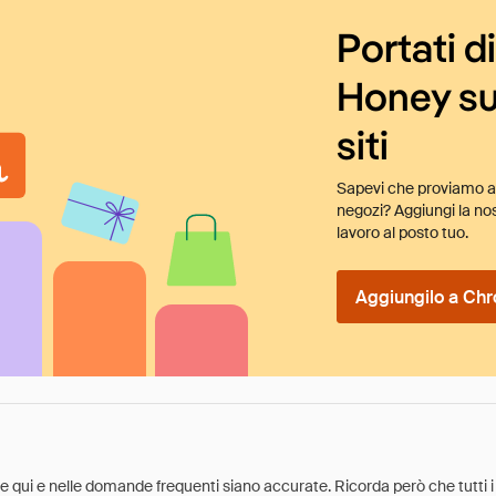
Portati d
Honey su
siti
Sapevi che proviamo au
negozi? Aggiungi la nos
lavoro al posto tuo.
Aggiungilo a Chr
ate qui e nelle domande frequenti siano accurate. Ricorda però che tutti i