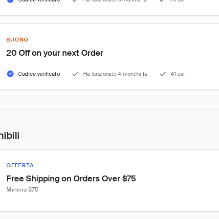
BUONO
20 Off on your next Order
Codice verificato
Ha funzionato 4 months fa
41 usi
ibili
OFFERTA
Free Shipping on Orders Over $75
Minimo $75