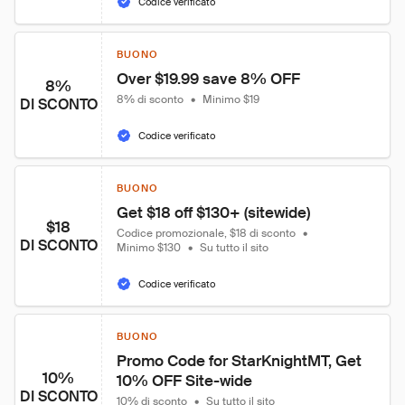
Codice verificato
BUONO
Over $19.99 save 8% OFF
8%
8% di sconto
•
Minimo $19
DI SCONTO
Codice verificato
BUONO
Get $18 off $130+ (sitewide)
$18
Codice promozionale, $18 di sconto
•
DI SCONTO
Minimo $130
•
Su tutto il sito
Codice verificato
BUONO
Promo Code for StarKnightMT, Get 
10%
10% OFF Site-wide
DI SCONTO
10% di sconto
•
Su tutto il sito