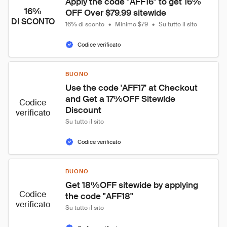
Apply the code "AFF16" to get 16% 
16%
OFF Over $79.99 sitewide
DI SCONTO
16% di sconto
•
Minimo $79
•
Su tutto il sito
Codice verificato
BUONO
Use the code 'AFF17' at Checkout 
and Get a 17%OFF Sitewide 
Codice
Discount
verificato
Su tutto il sito
Codice verificato
BUONO
Get 18%OFF sitewide by applying 
Codice
the code "AFF18"
verificato
Su tutto il sito