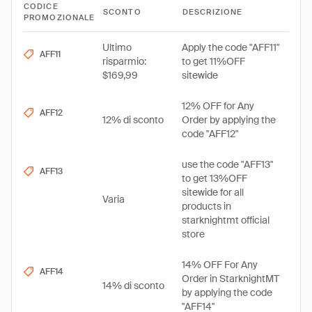
CODICE
SCONTO
DESCRIZIONE
PROMOZIONALE
Ultimo
Apply the code "AFF11"
AFF11
risparmio:
to get 11%OFF
$169,99
sitewide
12% OFF for Any
AFF12
12% di sconto
Order by applying the
code "AFF12"
use the code "AFF13"
AFF13
to get 13%OFF
sitewide for all
Varia
products in
starknightmt official
store
14% OFF For Any
AFF14
Order in StarknightMT
14% di sconto
by applying the code
"AFF14"