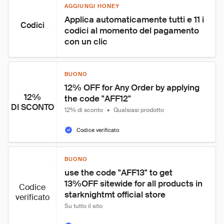
AGGIUNGI HONEY
Applica automaticamente tutti e 11 i 
Codici
codici al momento del pagamento 
con un clic
BUONO
12% OFF for Any Order by applying 
12%
the code "AFF12"
DI SCONTO
12% di sconto
•
Qualsiasi prodotto
Codice verificato
BUONO
use the code "AFF13" to get 
13%OFF sitewide for all products in 
Codice
starknightmt official store
verificato
Su tutto il sito