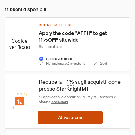
11 buoni disponibili
BUONO MIGLIORE
Apply the code "AFF11" to get 
11%OFF sitewide
Codice
verificato
Su tutto il sito
Codice verificato
Ha funzionato 2 months fa
2 usi
Recupera il 
1%
 sugli acquisti idonei 
presso StarKnightMT
Si applicano le 
condizioni di PayPal Rewards
 e 
alcune 
esclusioni
.
Attiva premi