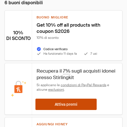
6 buoni disponibili
BUONO MIGLIORE
Get 10% off all products with 
coupon S2026
10%
DI SCONTO
10% di sconto
Codice verificato
Ha funzionato 11 days fa
7 usi
Recupera il 
7%
 sugli acquisti idonei 
presso Stirlingkit
Si applicano le 
condizioni di PayPal Rewards
 e 
alcune 
esclusioni
.
Attiva premi
AGGIUNGI HONEY