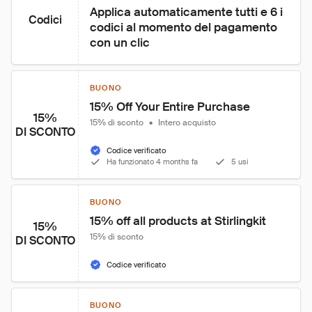
Applica automaticamente tutti e 6 i 
Codici
codici al momento del pagamento 
con un clic
BUONO
15% Off Your Entire Purchase
15%
15% di sconto
•
Intero acquisto
DI SCONTO
Codice verificato
Ha funzionato 4 months fa
5 usi
BUONO
15% off all products at Stirlingkit
15%
15% di sconto
DI SCONTO
Codice verificato
BUONO