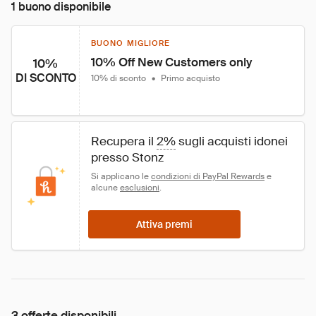
1 buono disponibile
BUONO MIGLIORE
10% Off New Customers only
10%
DI SCONTO
10% di sconto
•
Primo acquisto
Recupera il 
2%
 sugli acquisti idonei 
presso Stonz
Si applicano le 
condizioni di PayPal Rewards
 e 
alcune 
esclusioni
.
Attiva premi
3 offerte disponibili