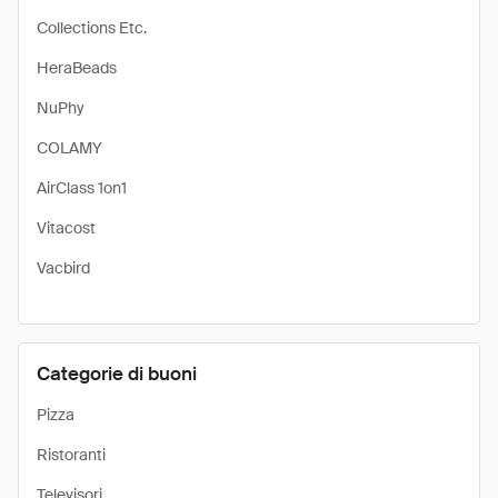
Collections Etc.
HeraBeads
NuPhy
COLAMY
AirClass 1on1
Vitacost
Vacbird
Categorie di buoni
Pizza
Ristoranti
Televisori