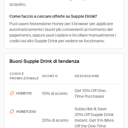
acquisto.
Come faccio a cercare offerte su Supple Drink?
Puoi usare l'estensione Honey per il browser per applicare
automaticamente i buoni più convenienti al momento del
pagamento, oppure puoi copiare e incollare manualmente i
codici sul sito Supple Drink per vedere se funzionano.
Buoni Supple Drink di tendenza
CODICE
SCONTO
DESCRIZIONE
PROMOZIONALE
Get 10% Off One-
10% di sconto
HONEY10
Time Purchases
Subscribe & Save
HONEY20SI
20% Off Supple Drink
20% di sconto
Instant. Get 5% More
Off the One-Time