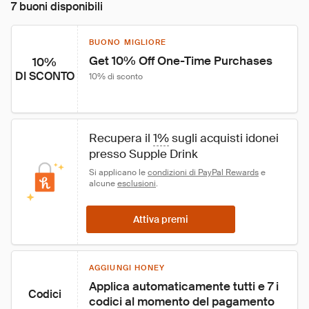
7 buoni disponibili
BUONO MIGLIORE
Get 10% Off One-Time Purchases
10%
DI SCONTO
10% di sconto
Recupera il 
1%
 sugli acquisti idonei 
presso Supple Drink
Si applicano le 
condizioni di PayPal Rewards
 e 
alcune 
esclusioni
.
Attiva premi
AGGIUNGI HONEY
Applica automaticamente tutti e 7 i 
Codici
codici al momento del pagamento 