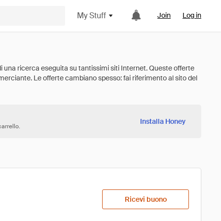
My Stuff
Join
Log in
Installa Honey
arrello.
Ricevi buono