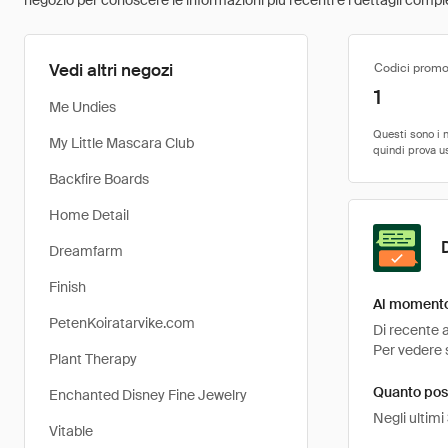
negozio per conoscere le informazioni più recenti e i dettagli comple
Vedi altri negozi
Codici promo
1
Me Undies
My Little Mascara Club
Backfire Boards
Home Detail
Dreamfarm
Finish
Al momento 
PetenKoiratarvike.com
Di recente a
Per vedere s
Plant Therapy
Quanto poss
Enchanted Disney Fine Jewelry
Negli ultimi
Vitable