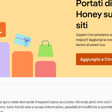
Portati d
Honey su
siti
Sapevi che proviamo au
negozi? Aggiungi la nos
lavoro al posto tuo.
Aggiungilo a Chr
ate qui e nelle domande frequenti siano accurate. Ricorda però che tutti i
 premi, sono forniti solo a scopo informativo, passibili di modifiche e potr