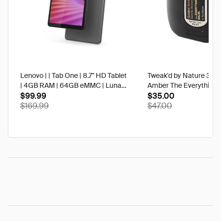
Lenovo | | Tab One | 8.7" HD Tablet
Tweak'd by Nature 3 oz
| 4GB RAM | 64GB eMMC | Luna
Amber The Everything 
Grey | Best Buy
$99.99
$35.00
$169.99
$47.00