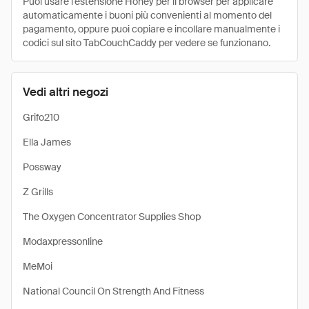
Puoi usare l'estensione Honey per il browser per applicare
automaticamente i buoni più convenienti al momento del
pagamento, oppure puoi copiare e incollare manualmente i
codici sul sito TabCouchCaddy per vedere se funzionano.
Vedi altri negozi
Grifo210
Ella James
Possway
Z Grills
The Oxygen Concentrator Supplies Shop
Modaxpressonline
MeMoi
National Council On Strength And Fitness