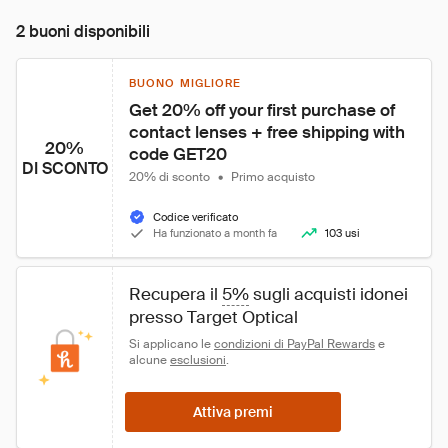
2 buoni disponibili
BUONO MIGLIORE
Get 20% off your first purchase of 
contact lenses + free shipping with 
20%
code GET20
DI SCONTO
20% di sconto
•
Primo acquisto
Codice verificato
Ha funzionato a month fa
103 usi
Recupera il 
5%
 sugli acquisti idonei 
presso Target Optical
Si applicano le 
condizioni di PayPal Rewards
 e 
alcune 
esclusioni
.
Attiva premi