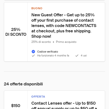
BUONO
New Guest Offer - Get up to 25% 
off your first purchase of contact 
lenses, with code NEWCONTACTS 
25%
at checkout, plus free shipping. 
DI SCONTO
Shop now!
25% di sconto
•
Primo acquisto
Codice verificato
Ha funzionato 4 months fa
4 usi
24 offerte disponibili
OFFERTA
Contact Lenses offer - Up to $150 
$150
off annual supply or up to $50 off a 