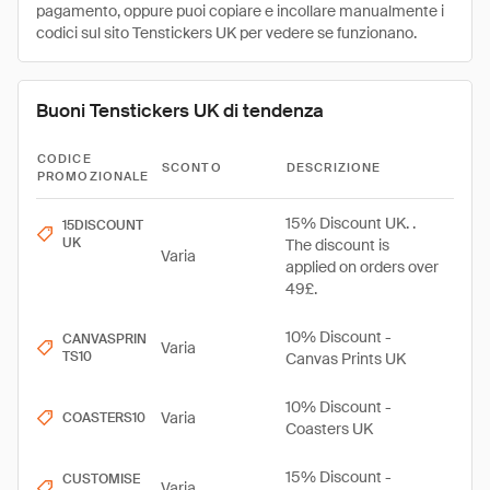
pagamento, oppure puoi copiare e incollare manualmente i
codici sul sito Tenstickers UK per vedere se funzionano.
Buoni Tenstickers UK di tendenza
CODICE
SCONTO
DESCRIZIONE
PROMOZIONALE
15% Discount UK. .
15DISCOUNT
UK
The discount is
Varia
applied on orders over
49£.
10% Discount -
CANVASPRIN
Varia
TS10
Canvas Prints UK
10% Discount -
Varia
COASTERS10
Coasters UK
15% Discount -
CUSTOMISE
Varia