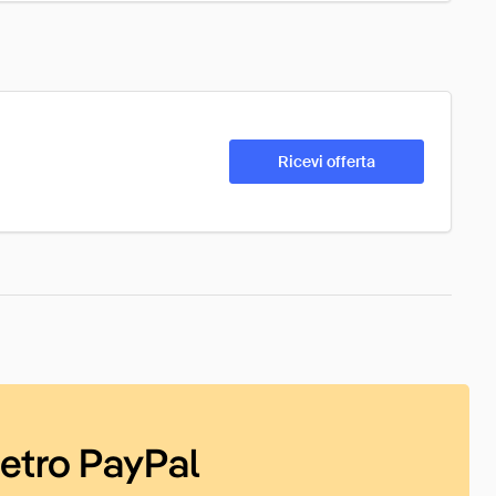
Ricevi offerta
ietro PayPal