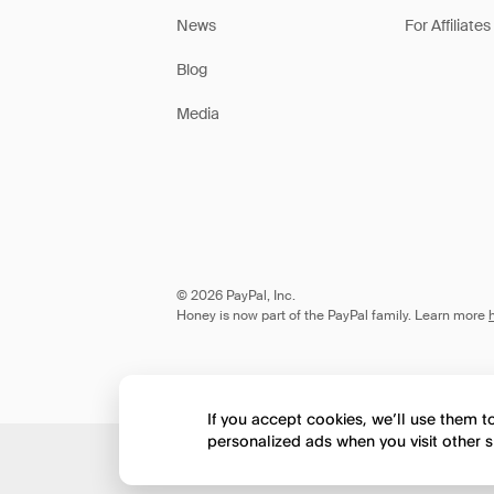
News
For Affiliates
Blog
Media
© 2026 PayPal, Inc.
Honey is now part of the PayPal family. Learn more
If you accept cookies, we’ll use them 
personalized ads when you visit other s
Would you like to view 