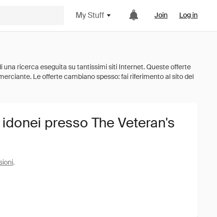
My Stuff
Join
Log in
 idonei presso The Veteran's
sioni
.