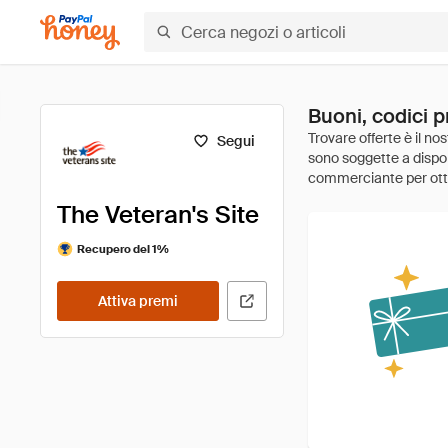
Buoni, codici p
Segui
The Veteran's Site
Recupero del 1%
Attiva premi