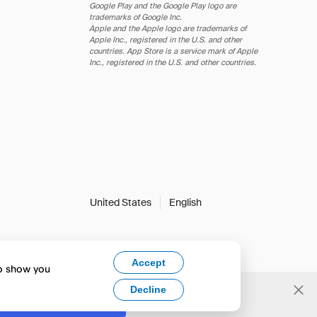
Google Play and the Google Play logo are
trademarks of Google Inc.
Apple and the Apple logo are trademarks of
Apple Inc., registered in the U.S. and other
countries. App Store is a service mark of Apple
Inc., registered in the U.S. and other countries.
United States
English
Accept
to show you
Decline
Yes, change to English