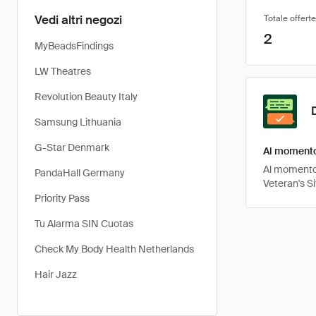
Vedi altri negozi
Totale offerte
2
MyBeadsFindings
LW Theatres
Revolution Beauty Italy
Samsung Lithuania
G-Star Denmark
Al momento 
Al momento, 
PandaHall Germany
Veteran's S
Priority Pass
Tu Alarma SIN Cuotas
Check My Body Health Netherlands
Hair Jazz