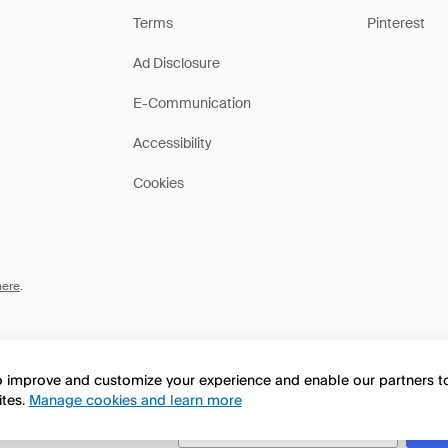
Terms
Pinterest
Ad Disclosure
E-Communication
Accessibility
Cookies
here
.
to improve and customize your experience and enable our partners 
ites.
Manage cookies and learn more
this page in English?
No, continua a esplorare