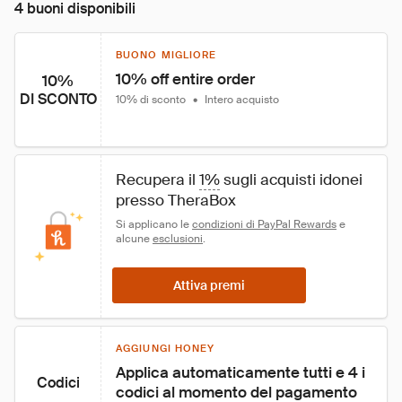
4 buoni disponibili
BUONO MIGLIORE
10% off entire order
10%
DI SCONTO
10% di sconto
•
Intero acquisto
Recupera il 
1%
 sugli acquisti idonei 
presso TheraBox
Si applicano le 
condizioni di PayPal Rewards
 e 
alcune 
esclusioni
.
Attiva premi
AGGIUNGI HONEY
Applica automaticamente tutti e 4 i 
Codici
codici al momento del pagamento 