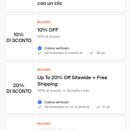
con un clic
BUONO
10% OFF
10%
10% di sconto
DI SCONTO
Codice verificato
Ha funzionato 6 months fa
28 usi
BUONO
Up To 20% Off Sitewide + Free 
Shipping
20%
DI SCONTO
20% di sconto
•
Su tutto il sito
Codice verificato
Ha funzionato più di un anno fa
6 usi
BUONO