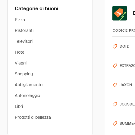
Categorie di buoni
Pizza
Ristoranti
CODICE PR
Televisori
DOTD
Hotel
Viaggi
EXTRA2
Shopping
Abbigliamento
JAXON
Autonoleggio
JOGSDE
Libri
Prodotti di bellezza
SUMME