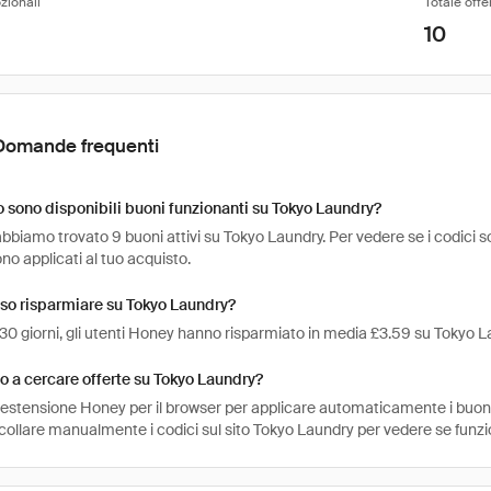
zionali
Totale offe
10
Domande frequenti
sono disponibili buoni funzionanti su Tokyo Laundry?
bbiamo trovato 9 buoni attivi su Tokyo Laundry. Per vedere se i codici sono 
o applicati al tuo acquisto.
so risparmiare su Tokyo Laundry?
 30 giorni, gli utenti Honey hanno risparmiato in media £3.59 su Tokyo L
 a cercare offerte su Tokyo Laundry?
l'estensione Honey per il browser per applicare automaticamente i buo
ncollare manualmente i codici sul sito Tokyo Laundry per vedere se funz