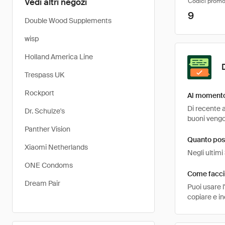
Vedi altri negozi
Codici promo
9
Double Wood Supplements
wisp
Holland America Line
Trespass UK
Rockport
Al momento 
Di recente a
Dr. Schulze's
buoni vengon
Panther Vision
Quanto pos
Xiaomi Netherlands
Negli ultimi
ONE Condoms
Come faccio
Dream Pair
Puoi usare 
copiare e i