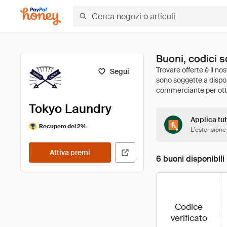
Buoni, codici 
Segui
Tokyo Laundry
Applica tut
Recupero del 2%
L'estensione
Attiva premi
6 buoni disponibili
Codice
verificato