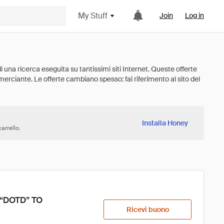
My Stuff
Join
Log in
Installa Honey
arrello.
 “DOTD” TO 
Ricevi buono