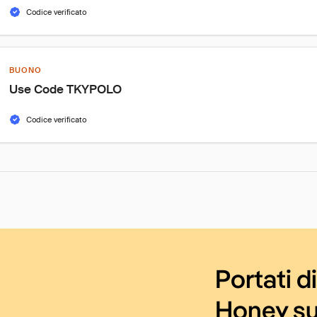
Codice verificato
BUONO
Use Code TKYPOLO
Codice verificato
Portati d
Honey su