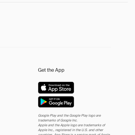
Get the App
Google Play and the Google Play logo are
trademarks of Google Inc.
Apple and the Apple logo are trademarks of
Apple Inc., registered in the U.S. and other
countries. App Store is a service mark of Apple