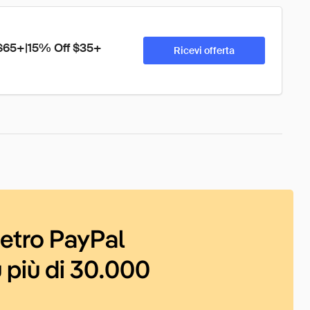
 $65+|15% Off $35+
Ricevi offerta
ietro PayPal
 più di 30.000