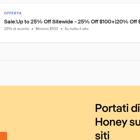
OFFERTA
Sale:Up to 25% Off Sitewide - 25% Off $100+|20% Off
25% di sconto
•
Minimo $100
•
Su tutto il sito
Portati d
Honey su
siti