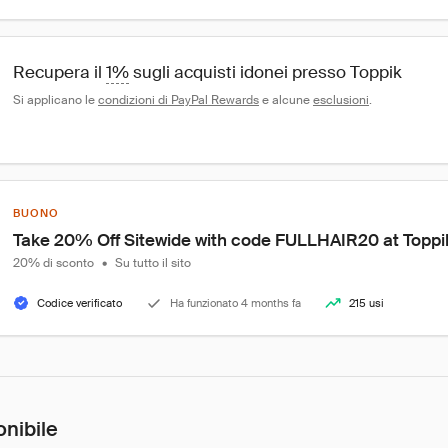
Recupera il 
1%
 sugli acquisti idonei presso Toppik
Si applicano le 
condizioni di PayPal Rewards
 e alcune 
esclusioni
.
BUONO
Take 20% Off Sitewide with code FULLHAIR20 at Topp
20% di sconto
•
Su tutto il sito
Codice verificato
Ha funzionato 4 months fa
215 usi
onibile