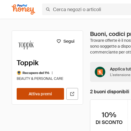
Buoni, codici p
Segui
Toppik
Applica tut
|
Recupero del 1%
L'estensione
BEAUTY & PERSONAL CARE
2 buoni disponibili
Attiva premi
10%
DI SCONTO