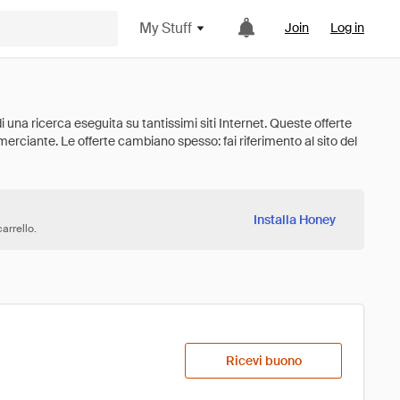
My Stuff
Join
Log in
Installa Honey
arrello.
Ricevi buono