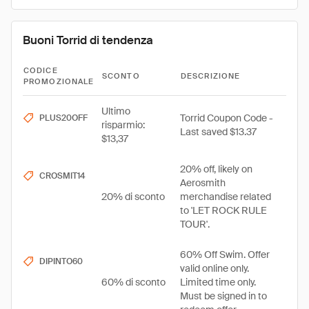
Buoni Torrid di tendenza
CODICE
SCONTO
DESCRIZIONE
PROMOZIONALE
Ultimo
Torrid Coupon Code -
PLUS20OFF
risparmio:
Last saved $13.37
$13,37
20% off, likely on
CROSMIT14
Aerosmith
20% di sconto
merchandise related
to 'LET ROCK RULE
TOUR'.
60% Off Swim. Offer
DIPINTO60
valid online only.
60% di sconto
Limited time only.
Must be signed in to