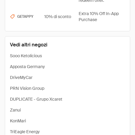
redeem offer.
Extra 10% Off In-App
10% di sconto
GETAPPY
Purchase
Vedi altri negozi
Sooo Ketolicious
Apposta Germany
DriveMyCar
PRN Vision Group
DUPLICATE - Grupo Xcaret
Zanui
KonMari
TriEagle Energy