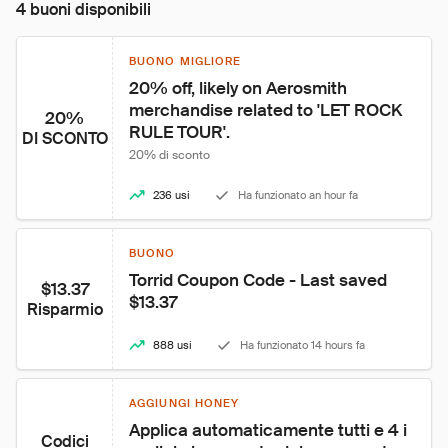
4 buoni disponibili
BUONO MIGLIORE
20% off, likely on Aerosmith 
merchandise related to 'LET ROCK 
20%
RULE TOUR'.
DI SCONTO
20% di sconto
236 usi
Ha funzionato an hour fa
BUONO
Torrid Coupon Code - Last saved 
$13.37
$13.37
Risparmio
888 usi
Ha funzionato 14 hours fa
AGGIUNGI HONEY
Applica automaticamente tutti e 4 i 
Codici