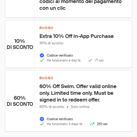
codici al momento del pagamento 
con un clic
BUONO
Extra 10% Off In-App Purchase
10%
10% di sconto
DI SCONTO
Codice verificato
Ha funzionato a day fa
71 usi
BUONO
60% Off Swim. Offer valid online 
only. Limited time only. Must be 
60%
signed in to redeem offer.
DI SCONTO
60% di sconto
•
Solo online
Codice verificato
Ha funzionato 3 days fa
210 usi