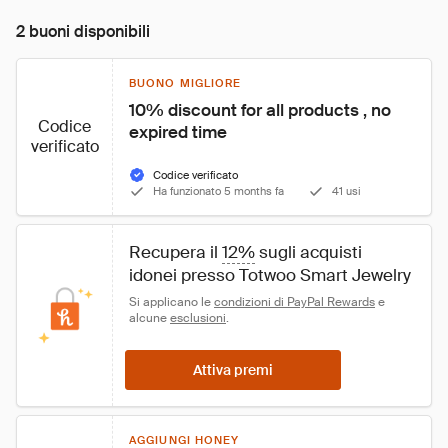
2 buoni disponibili
BUONO MIGLIORE
10% discount for all products , no 
Codice
expired time
verificato
Codice verificato
Ha funzionato 5 months fa
41 usi
Recupera il 
12%
 sugli acquisti 
idonei presso Totwoo Smart Jewelry
Si applicano le 
condizioni di PayPal Rewards
 e 
alcune 
esclusioni
.
Attiva premi
AGGIUNGI HONEY