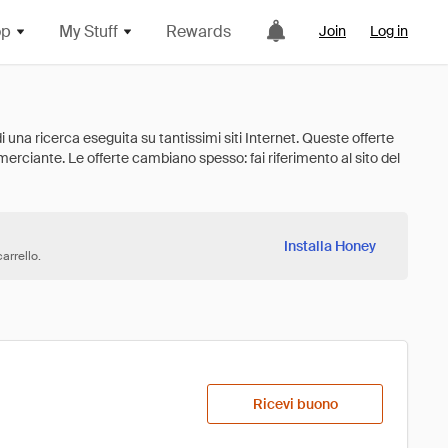
op
My Stuff
Rewards
Join
Log in
Installa Honey
arrello.
Ricevi buono