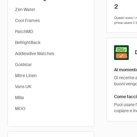
2
Zen Water
Cool Frames
PatchMD
BeRightBack
Addiesdive Watches
Goldstar
Al momento 
Mitre Linen
Di recente a
buoni vengon
Vans UK
Come faccio
Milla
Puoi usare 
MOO
copiare e i