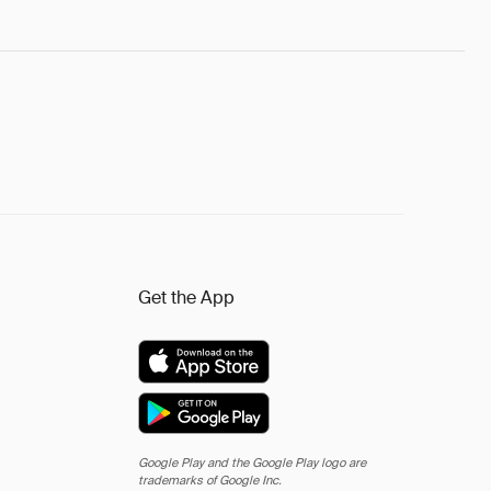
Get the App
Google Play and the Google Play logo are
trademarks of Google Inc.